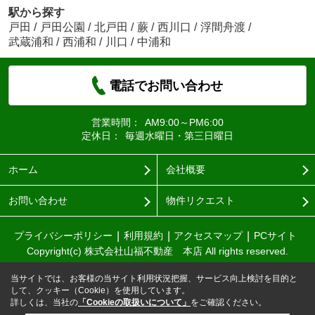
駅から探す
戸田
/
戸田公園
/
北戸田
/
蕨
/
西川口
/
浮間舟渡
/
武蔵浦和
/
西浦和
/
川口
/
中浦和
電話でお問い合わせ
営業時間：
AM9:00～PM6:00
定休日：
毎週水曜日・第三日曜日
ホーム
会社概要
お問い合わせ
物件リクエスト
プライバシーポリシー
利用規約
アクセスマップ
PCサイト
Copyright(c) 株式会社山福不動産 本店 All rights reserved.
当サイトでは、お客様の当サイト利用状況把握、サービス向上検討を目的と
して、クッキー（Cookie）を使用しています。
詳しくは、当社の
「Cookieの取扱いについて」
をご確認ください。