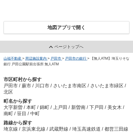
地図アプリで開く
ページトップへ
山福不動産
>
周辺施設案内
>
戸田市
>
戸田市の銀行
>
【無人ATM】埼玉りそな
銀行 戸田公園駅前出張所 無人ATM
市区町村から探す
戸田市
/
蕨市
/
川口市
/
さいたま市南区
/
さいたま市緑区
/
北区
町名から探す
大字新曽
/
本町
/
錦町
/
上戸田
/
新曽南
/
下戸田
/
美女木
/
南町
/
笹目
/
中町
路線から探す
埼京線
/
京浜東北線
/
武蔵野線
/
埼玉高速鉄道
/
都営三田線