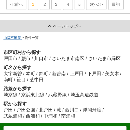
<<前へ
1
2
3
4
5
次へ>>
最初
ページトップへ
山福不動産
>
物件一覧
市区町村から探す
戸田市
/
蕨市
/
川口市
/
さいたま市南区
/
さいたま市緑区
町名から探す
大字新曽
/
本町
/
錦町
/
新曽南
/
上戸田
/
下戸田
/
美女木
/
南町
/
笹目
/
芝中田
路線から探す
埼京線
/
京浜東北線
/
武蔵野線
/
埼玉高速鉄道
駅から探す
戸田
/
戸田公園
/
北戸田
/
蕨
/
西川口
/
浮間舟渡
/
武蔵浦和
/
西浦和
/
中浦和
/
南浦和