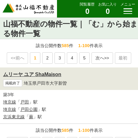
閲覧履歴
お気に入り
メニュー
0
0
山福不動産の物件一覧｜「む」から始ま
る物件一覧
該当公開件数
585
件
1-100
件表示
<<前へ
1
2
3
4
5
次へ>>
最初
ムリーヤ ユア ShaMaison
埼玉県戸田市大字新曽
掲載終了
築3年
埼京線
「
戸田
」駅
埼京線
「
戸田公園
」駅
京浜東北線
「
蕨
」駅
該当公開件数
585
件
1-100
件表示