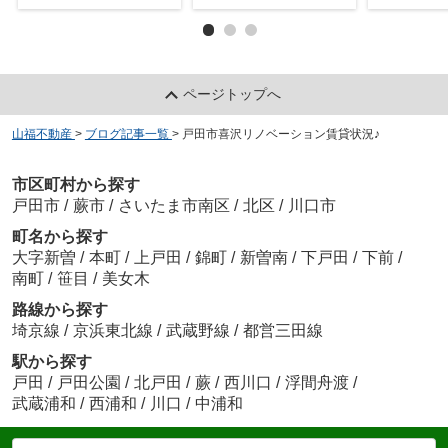
ページトップへ
山福不動産
>
ブログ記事一覧
>
戸田市喜沢リノベーション賃貸状況♪
市区町村から探す
戸田市
/
蕨市
/
さいたま市南区
/
北区
/
川口市
町名から探す
大字新曽
/
本町
/
上戸田
/
錦町
/
新曽南
/
下戸田
/
下前
/
南町
/
笹目
/
美女木
路線から探す
埼京線
/
京浜東北線
/
武蔵野線
/
都営三田線
駅から探す
戸田
/
戸田公園
/
北戸田
/
蕨
/
西川口
/
浮間舟渡
/
武蔵浦和
/
西浦和
/
川口
/
中浦和