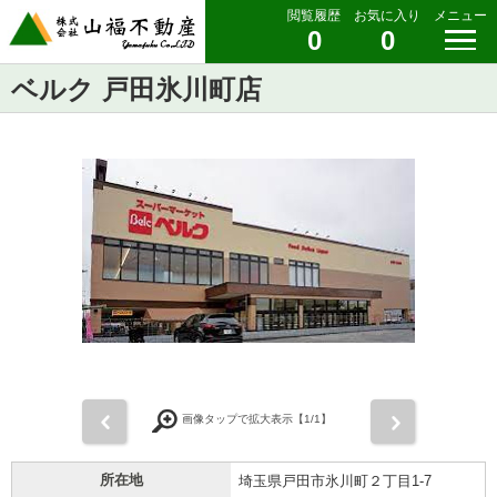
閲覧履歴
お気に入り
メニュー
0
0
ベルク 戸田氷川町店
前
次
画像タップで拡大表示【
1
/1】
所在地
埼玉県戸田市氷川町２丁目1-7