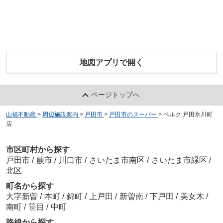
地図アプリで開く
ページトップへ
山福不動産
>
周辺施設案内
>
戸田市
>
戸田市のスーパー
>
ベルク 戸田氷川町
店
市区町村から探す
戸田市
/
蕨市
/
川口市
/
さいたま市南区
/
さいたま市緑区
/
北区
町名から探す
大字新曽
/
本町
/
錦町
/
上戸田
/
新曽南
/
下戸田
/
美女木
/
南町
/
笹目
/
中町
路線から探す