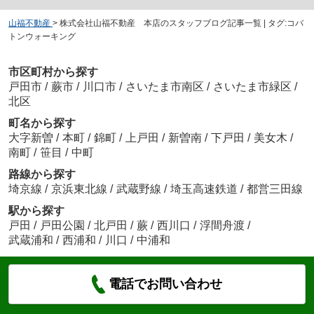
山福不動産
>
株式会社山福不動産 本店のスタッフブログ記事一覧 | タグ:コバ
トンウォーキング
市区町村から探す
戸田市
/
蕨市
/
川口市
/
さいたま市南区
/
さいたま市緑区
/
北区
町名から探す
大字新曽
/
本町
/
錦町
/
上戸田
/
新曽南
/
下戸田
/
美女木
/
南町
/
笹目
/
中町
路線から探す
埼京線
/
京浜東北線
/
武蔵野線
/
埼玉高速鉄道
/
都営三田線
駅から探す
戸田
/
戸田公園
/
北戸田
/
蕨
/
西川口
/
浮間舟渡
/
武蔵浦和
/
西浦和
/
川口
/
中浦和
電話でお問い合わせ