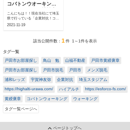
コバトンウオーキング
チャレンジ」に挑戦中
こんにちは！！現在当社にて埼玉
県で行っている「企業対抗！コバ
トンウオーキングチャレンジ」に
2021-11-19
挑戦してお...
1
該当公開件数：
件
1～1
件を表示
タグ一覧
戸田市お部屋探し
鳥山 勉
山福不動産
戸田市黄綬褒章
戸田市お部屋探し
戸田市脱毛
戸田市
メンズ脱毛
浦和レッズ
宇賀神友弥
企業対抗
埼玉スタジアム
https://highalti-urawa.com/
https://esforco-fs.com/
ハイアルチ
黄綬褒章
コバトンウォーキング
ウォーキング
タグ一覧ページへ
ページトップへ