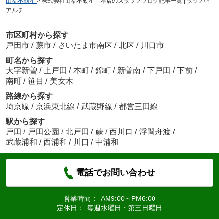
山福不動産
>
株式会社山福不動産 本店のスタッフブログ記事一覧 | タグ:ハイ
アルチ
市区町村から探す
戸田市
/
蕨市
/
さいたま市南区
/
北区
/
川口市
町名から探す
大字新曽
/
上戸田
/
本町
/
錦町
/
新曽南
/
下戸田
/
下前
/
南町
/
笹目
/
美女木
路線から探す
埼京線
/
京浜東北線
/
武蔵野線
/
都営三田線
駅から探す
戸田
/
戸田公園
/
北戸田
/
蕨
/
西川口
/
浮間舟渡
/
武蔵浦和
/
西浦和
/
川口
/
中浦和
電話でお問い合わせ
営業時間：
AM9:00～PM6:00
定休日：
毎週水曜日・第三日曜日