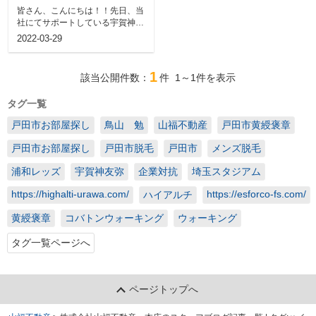
皆さん、こんにちは！！先日、当
社にてサポートしている宇賀神選
手(FC岐阜)が浦和駅前にハイアル
2022-03-29
チ浦和...
1
該当公開件数：
件
1～1
件を表示
タグ一覧
戸田市お部屋探し
鳥山 勉
山福不動産
戸田市黄綬褒章
戸田市お部屋探し
戸田市脱毛
戸田市
メンズ脱毛
浦和レッズ
宇賀神友弥
企業対抗
埼玉スタジアム
https://highalti-urawa.com/
https://esforco-fs.com/
ハイアルチ
黄綬褒章
コバトンウォーキング
ウォーキング
タグ一覧ページへ
ページトップへ